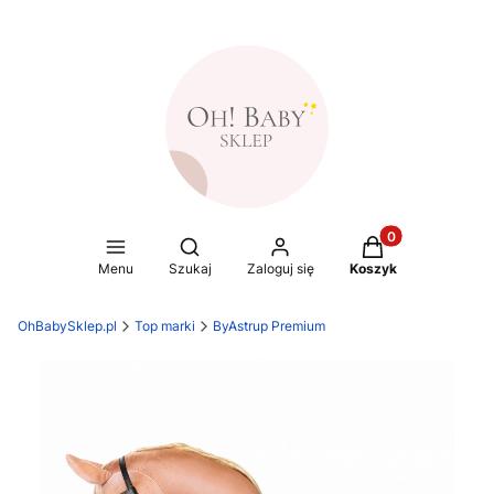
Produkty w koszy
Otwórz wyszukiwarkę
Menu
Szukaj
Zaloguj się
Koszyk
OhBabySklep.pl
Top marki
ByAstrup Premium