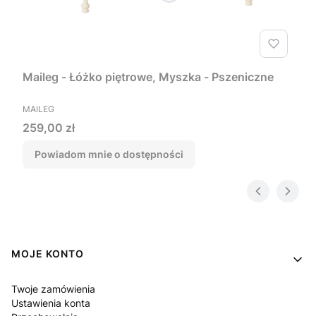
Maileg - Łóżko piętrowe, Myszka - Pszeniczne
PRODUCENT
MAILEG
Cena
259,00 zł
Powiadom mnie o dostępności
Linki w stopce
MOJE KONTO
Twoje zamówienia
Ustawienia konta