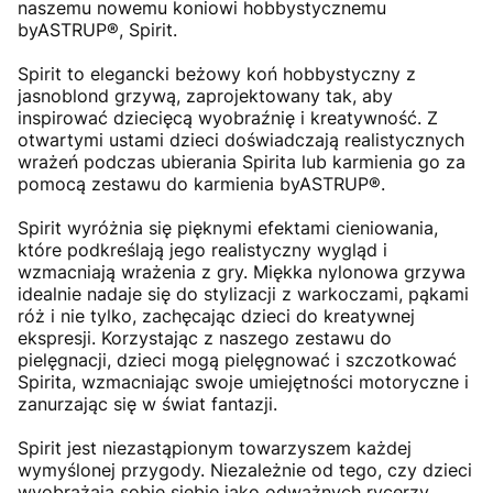
naszemu nowemu koniowi hobbystycznemu
byASTRUP®, Spirit.
Spirit to elegancki beżowy koń hobbystyczny z
jasnoblond grzywą, zaprojektowany tak, aby
inspirować dziecięcą wyobraźnię i kreatywność. Z
otwartymi ustami dzieci doświadczają realistycznych
wrażeń podczas ubierania Spirita lub karmienia go za
pomocą zestawu do karmienia byASTRUP®.
Spirit wyróżnia się pięknymi efektami cieniowania,
które podkreślają jego realistyczny wygląd i
wzmacniają wrażenia z gry. Miękka nylonowa grzywa
idealnie nadaje się do stylizacji z warkoczami, pąkami
róż i nie tylko, zachęcając dzieci do kreatywnej
ekspresji. Korzystając z naszego zestawu do
pielęgnacji, dzieci mogą pielęgnować i szczotkować
Spirita, wzmacniając swoje umiejętności motoryczne i
zanurzając się w świat fantazji.
Spirit jest niezastąpionym towarzyszem każdej
wymyślonej przygody. Niezależnie od tego, czy dzieci
wyobrażają sobie siebie jako odważnych rycerzy,