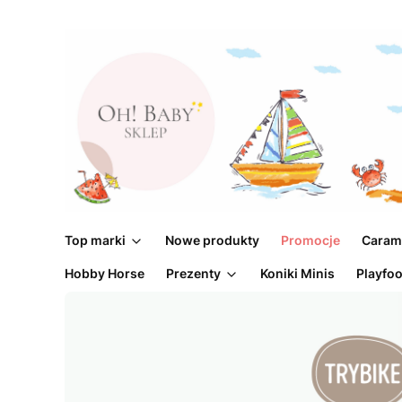
Top marki
Nowe produkty
Promocje
Caram
Hobby Horse
Prezenty
Koniki Minis
Playfo