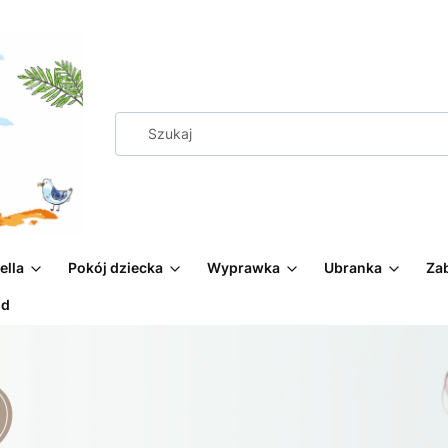
ella
Pokój dziecka
Wyprawka
Ubranka
Za
od