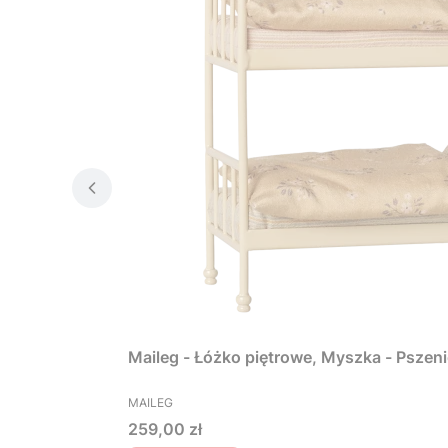
Maileg - Łóżko piętrowe, Myszka - Pszen
PRODUCENT
MAILEG
Cena
259,00 zł