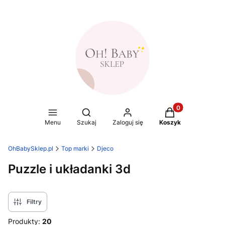
Produkty w koszy
Otwórz wyszukiwarkę
Menu
Szukaj
Zaloguj się
Koszyk
OhBabySklep.pl
Top marki
Djeco
Puzzle i układanki 3d
Filtry
Produkty:
20