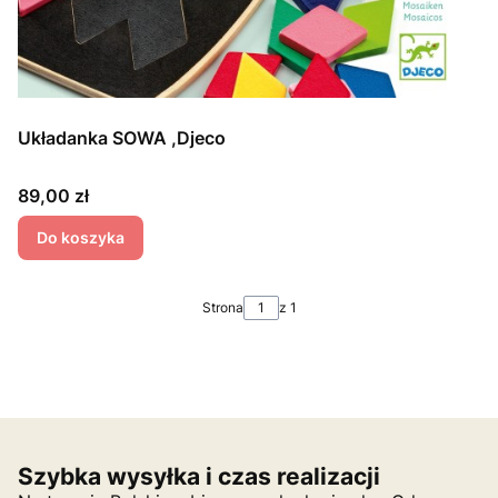
Układanka SOWA ,Djeco
Cena
89,00 zł
Do koszyka
Strona
z 1
Szybka wysyłka i czas realizacji