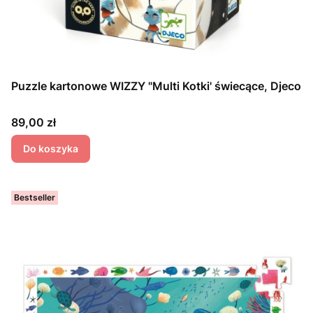
Puzzle kartonowe WIZZY "Multi Kotki' świecące, Djeco
Cena
89,00 zł
Do koszyka
Bestseller