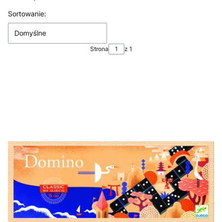
Lista produktów
Sortowanie:
Domyślne
Strona
z 1