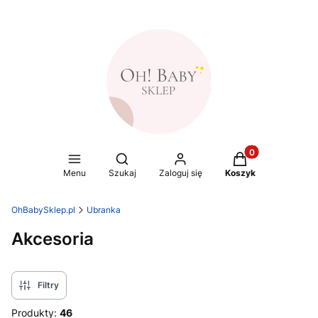
Produkty w koszy
Otwórz wyszukiwarkę
Menu
Szukaj
Zaloguj się
Koszyk
OhBabySklep.pl
Ubranka
Akcesoria
Filtry
Produkty:
46