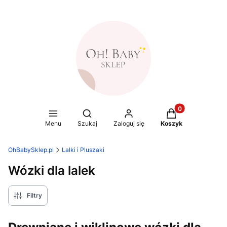
Produkty w koszy
Otwórz wyszukiwarkę
Menu
Szukaj
Zaloguj się
Koszyk
OhBabySklep.pl
Lalki i Pluszaki
Wózki dla lalek
Filtry