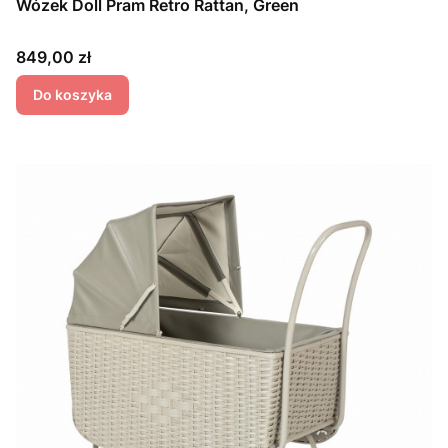
Wózek Doll Pram Retro Rattan, Green
Cena
849,00 zł
Do koszyka