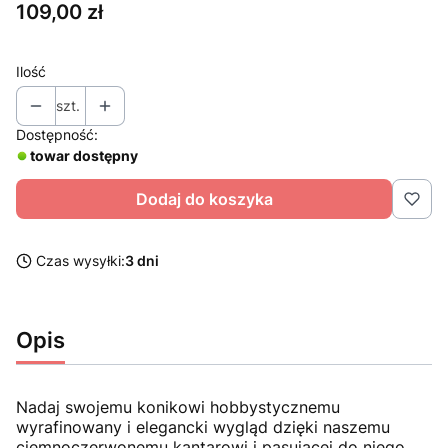
Cena
109,00 zł
Ilość
szt.
Dostępność:
towar dostępny
Dodaj do koszyka
Czas wysyłki:
3 dni
Opis
Nadaj swojemu konikowi hobbystycznemu
wyrafinowany i elegancki wygląd dzięki naszemu
ciemnoczerwonemu kantarowi i pasującej do niego