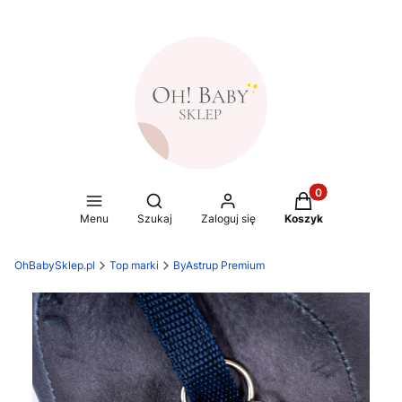
Produkty w koszy
Otwórz wyszukiwarkę
Menu
Szukaj
Zaloguj się
Koszyk
OhBabySklep.pl
Top marki
ByAstrup Premium