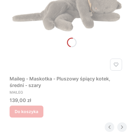
Maileg - Maskotka - Pluszowy śpiący kotek,
średni - szary
PRODUCENT
MAILEG
Cena
139,00 zł
Do koszyka