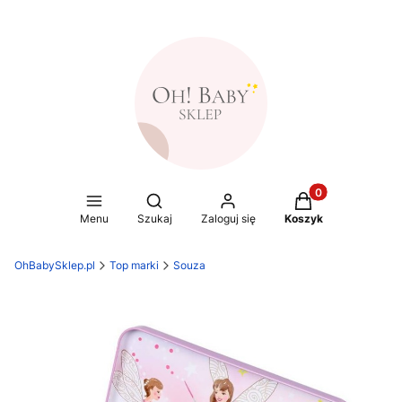
Produkty w koszy
Otwórz wyszukiwarkę
Menu
Szukaj
Zaloguj się
Koszyk
OhBabySklep.pl
Top marki
Souza