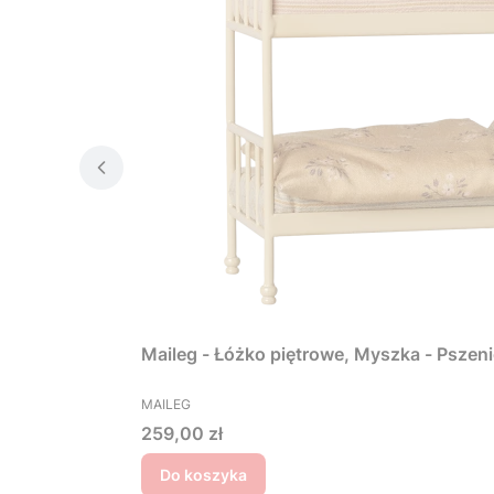
Maileg - Łóżko piętrowe, Myszka - Pszen
PRODUCENT
MAILEG
Cena
259,00 zł
Do koszyka