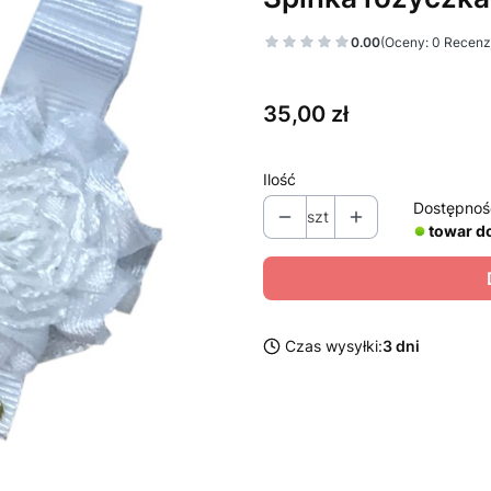
0.00
(Oceny: 0 Recenzj
Cena
35,00 zł
Ilość
Dostępnoś
szt
towar d
Czas wysyłki:
3 dni