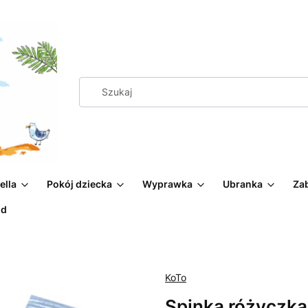
ella
Pokój dziecka
Wyprawka
Ubranka
Za
od
KoTo
Spinka różyczka