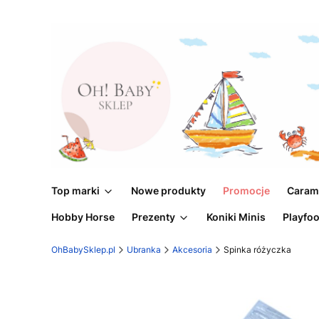
Top marki
Nowe produkty
Promocje
Caram
Hobby Horse
Prezenty
Koniki Minis
Playfo
OhBabySklep.pl
Ubranka
Akcesoria
Spinka różyczka