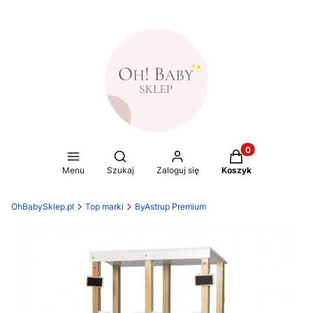
Produkty w koszy
Otwórz wyszukiwarkę
Menu
Szukaj
Zaloguj się
Koszyk
OhBabySklep.pl
Top marki
ByAstrup Premium