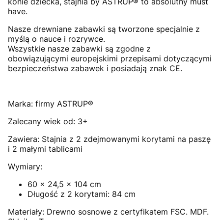
konie dziecka, stajnia by ASTRUP® to absolutny must
have.
Nasze drewniane zabawki są tworzone specjalnie z
myślą o nauce i rozrywce.
Wszystkie nasze zabawki są zgodne z
obowiązującymi europejskimi przepisami dotyczącymi
bezpieczeństwa zabawek i posiadają znak CE.
Marka:
firmy ASTRUP®
Zalecany wiek od:
3+
Zawiera:
Stajnia z 2 zdejmowanymi korytami na paszę
i 2 małymi tablicami
Wymiary:
60 x 24,5 x 104 cm
Długość z 2 korytami: 84 cm
Materiały:
Drewno sosnowe z certyfikatem FSC.
MDF.